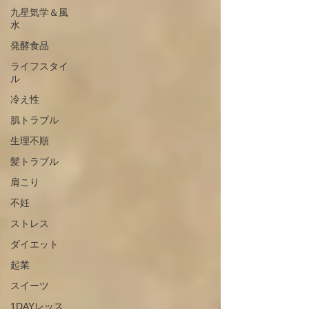
九星気学＆風
水
発酵食品
ライフスタイ
ル
冷え性
肌トラブル
生理不順
髪トラブル
肩こり
不妊
ストレス
ダイエット
起業
スイーツ
1DAYレッス