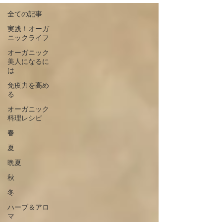
全ての記事
実践！オーガ
ニックライフ
オーガニック
美人になるに
は
免疫力を高め
る
オーガニック
料理レシピ
春
夏
晩夏
秋
冬
ハーブ＆アロ
マ