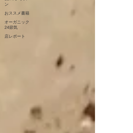
ン
おススメ書籍
オーガニック
24節気
店レポート