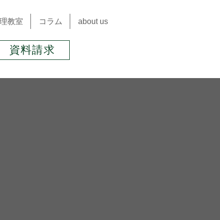
理教室
コラム
about us
資料請求
月