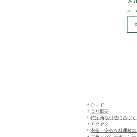
メ
メー
​＊
クレド
＊
会社概要
​＊
特定商取引法に基づく
​＊
アクセス
​＊
安全・安心な料理教室
​＊
プライバシーポリシー