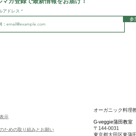
ルマガ登録で最新情報をお届け！
ルアドレス
＊毎週水曜日にオーガニック・マクロビ情報をお届けし
参
ます。開講日が近い講座・新規生徒を募集する講座情報
も合わせてお届けします。
​メルマガ登録はこちらから
オーガニック料理
表示
G-veggie蒲田教室
〒144-0031
のための取り組みとお願い
東京都大田区東蒲田2-