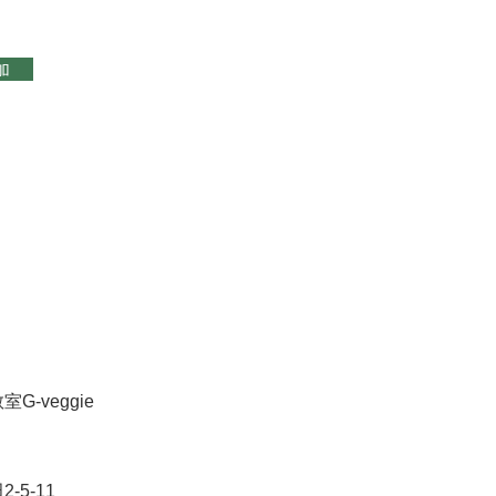
加
教室
G-veggie
5-11