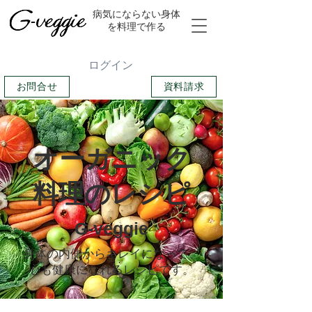
​病気にならない身体
を料理で作る
ログイン
お問合せ
資料請求
​オーガニック
料理のレシピ
G-veggie
身体の内側からキレイになって、
心も健康になれるレシピです。