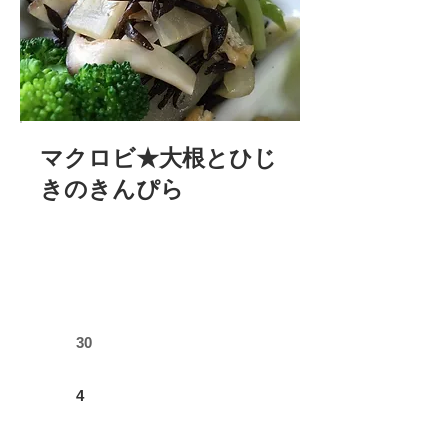
マクロビ★大根とひじ
きのきんぴら
30
4