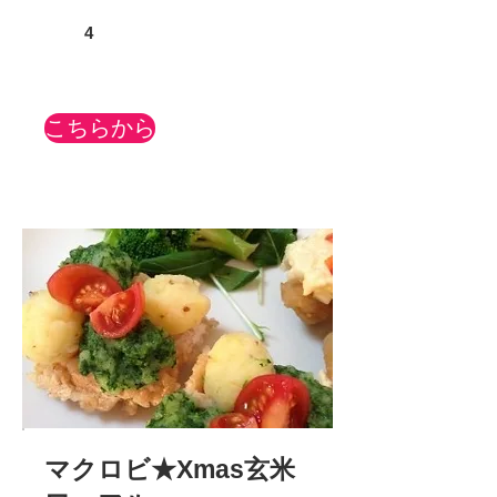
4
こちらから
マクロビ★Xmas玄米