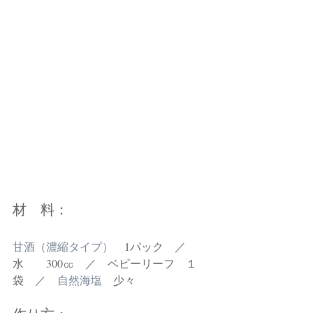
材　料：
甘酒（濃縮タイプ）　
1パック　／　
水　　300㏄　／　ベビーリーフ　１
袋　／　
自然海塩
　少々