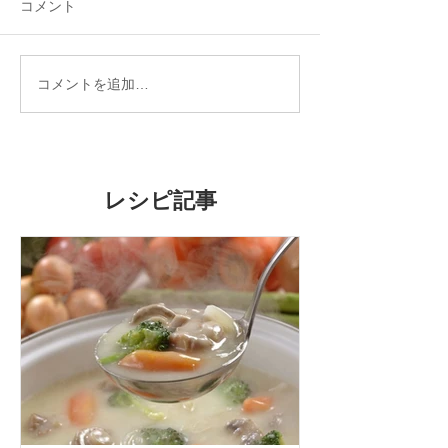
コメント
冷房病対策★6つのオーガ
天然酵母で作る
コメントを追加…
ニックお手当法
ーガニック天然
料理教室
レシピ記事