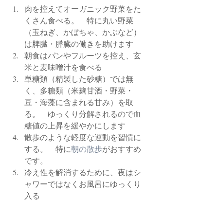
肉を控えてオーガニック野菜をた
くさん食べる。　特に丸い野菜
（玉ねぎ、かぼちゃ、かぶなど）
は脾臓・膵臓の働きを助けます
朝食はパンやフルーツを控え、玄
米と麦味噌汁を食べる
単糖類（精製した砂糖）では無
く、多糖類（米麹甘酒・野菜・
豆・海藻に含まれる甘み）を取
る。　ゆっくり分解されるので血
糖値の上昇を緩やかにします
散歩のような軽度な運動を習慣に
する。　特に
朝の散歩
がおすすめ
です。
冷え性を解消するために、夜はシ
ャワーではなくお風呂にゆっくり
入る