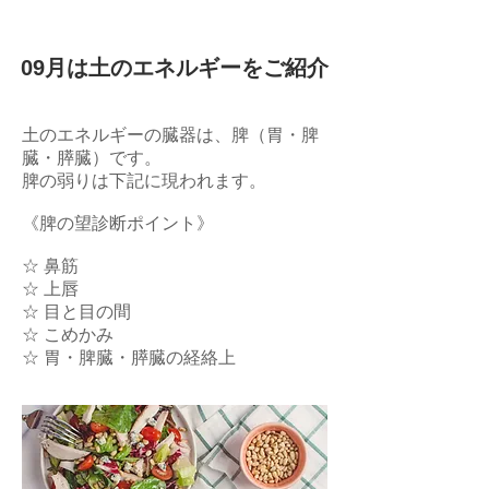
09月は土のエネルギーをご紹介
土のエネルギーの臓器は、脾（胃・脾
臓・膵臓）です。
脾の弱りは下記に現われます。
《脾の望診断ポイント》
☆ 鼻筋
☆ 上唇
☆ 目と目の間
☆ こめかみ
☆ 胃・脾臓・膵臓の経絡上