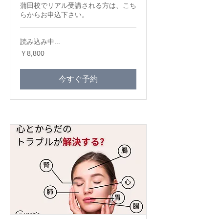
蒲田校でリアル受講される方は、こち
らからお申込下さい。
読み込み中...
8,800
￥8,800
円
今すぐ予約