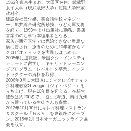
1963年東京生まれ。大田区在住。武蔵野
女子大学（現武蔵野大学）短期大学部家
政科卒。
建設会社受付嬢、英会話学校マネジャ
ー、船井総合研究所勤務、うどん屋女将
を経て、1993年より出版社に勤務。書店
営業ののち単行本編集者となる。
家族が西洋医学では完治できない重篤な
病に冒され、療養のために10年前からマ
クロビオティックを実践しはじめる。
2005年に退職後、米国クシ・インスティ
テュートに留学し、キャリアトレーニン
グプログラム・レベルⅢを卒業。インス
トラクターの資格を取得。
2006年3月に大田区にてマクロビオティッ
ク料理教室G-veggie（ジィ・ベジィ）を
立ち上げ、現在10年目を迎える。在籍生
徒数は約200名で、北は北海道、南は九州
から通っている生徒さんも多数。
2012年10月30日にキレイ料理レストラン
＆スクール「Ｇ＆Ｖ」を東銀座にオープ
ン。2015年2月日本オーガニックライフ協
会を設立。