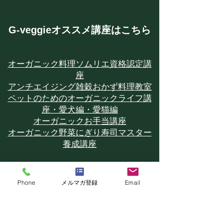
​G-veggieオススメ講座はこちら
オーガニック料理ソムリエ資格認定講
座
アンチエイジング雑穀おかず料理教室
ペットのためのオーガニックライフ講
座・愛犬編・愛猫編
オーガニックお手当講座
オーガニック野菜にぎり寿司マスター
養成講座
​その他オススメの講座カテゴリは
Phone
メルマガ登録
Email
こちら
場所で探す