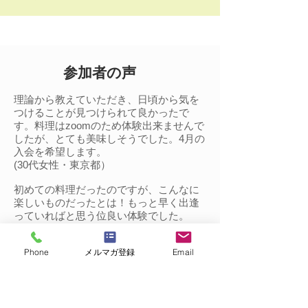
参加者の声
理論から教えていただき、日頃から気を
つけることが見つけられて良かったで
す。料理はzoomのため体験出来ませんで
したが、とても美味しそうでした。4月の
入会を希望します。
(30代女性・東京都）
​初めての料理だったのですが、こんなに
楽しいものだったとは！もっと早く出逢
っていればと思う位良い体験でした。
​(40代女性・神奈川県)
Phone
メルマガ登録
Email
私は料理が苦手なので友人が誘ってくれ
るまでは興味がありませんでしたが、講
義も充実していてしまも知りたい知識ば
かりだったので、友人より先に入校しま
した。