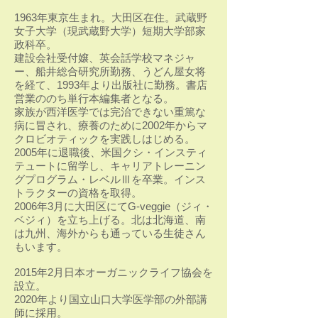
1963年東京生まれ。大田区在住。武蔵野
女子大学（現武蔵野大学）短期大学部家
政科卒。
建設会社受付嬢、英会話学校マネジャ
ー、船井総合研究所勤務、うどん屋女将
を経て、1993年より出版社に勤務。書店
営業ののち単行本編集者となる。
家族が西洋医学では完治できない重篤な
病に冒され、療養のために2002年からマ
クロビオティックを実践しはじめる。
2005年に退職後、米国クシ・インスティ
テュートに留学し、キャリアトレーニン
グプログラム・レベルⅢを卒業。インス
トラクターの資格を取得。
2006年3月に大田区にてG-veggie（ジィ・
ベジィ）を立ち上げる。北は北海道、南
は九州、海外からも通っている生徒さん
もいます。
2015年2月日本オーガニックライフ協会を
設立。
​2020年より国立山口大学医学部の外部講
師に採用。