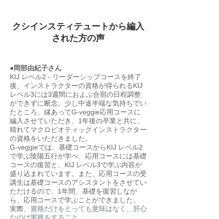
クシインスティテュートから編入
された方の声
●岡部由紀子さん
KIJ レベル2 - リーダーシップコースを終了
後、インストラクターの資格が得られるKIJ
レベル3には3週間におよぶ合宿の日程調整
ができずに断念。少し中途半端な気持ちでい
たところ、縁あってG-veggie応用コースに
編入させていただき、1年後の卒業と共に、
晴れてマクロビオティックインストラクター
の資格をいただきました。
G-veggieでは、基礎コースからKIJ レベル2
で学ぶ陰陽五行が学べ、応用コースには基礎
コースの復習と、KIJ レベル3で学ぶ内容が
盛り込まれています。また、応用コースの受
講生は基礎コースのアシスタントをさせてい
ただけるので、1年間、基礎を復習しなが
ら、応用コースで学ぶことができました。
実際、
資格だけをとっても意味はなく、肝心
なのは実践をすること。