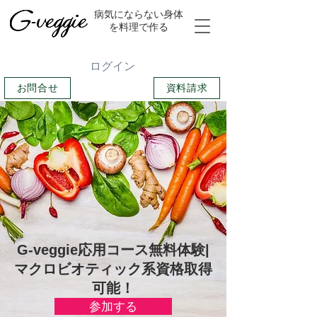
​病気にならない身体
を料理で作る
ログイン
お問合せ
資料請求
G-veggie応用コース無料体験|
マクロビオティック系資格取得
可能！
参加する