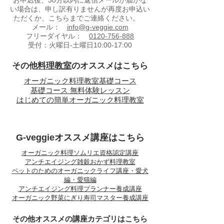
お申込後、30分以内に返信メールが届かな
い場合は、申し訳有りませんが再度お申込い
ただくか、こちらまでご連絡ください。
メール：
info@g-veggie.com
フリーダイヤル：
0120-756-888
受付：火曜日-土曜日10:00-17:00
​その他
料理教室
のオススメはこちら
​オーガニック料理教室基礎コース
基礎コース 無料体験レッスン
はじめての簡単オーガニック料理教室
​G-veggieオススメ講座はこちら
オーガニック料理ソムリエ資格認定講座
アンチエイジング雑穀おかず料理教室
ペットのためのオーガニックライフ講座・愛犬
編・愛猫編
アンチエイジング料理プランナー養成講座
オーガニック野菜にぎり寿司マスター養成講座
​その他オススメの講座カテゴリはこちら