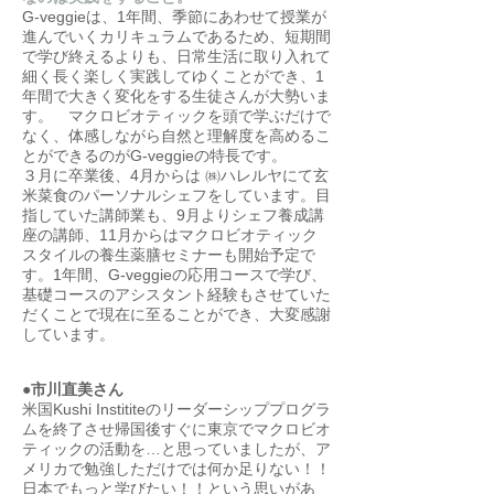
G-veggieは、1年間、季節にあわせて授業が
進んでいくカリキュラムであるため、短期間
で学び終えるよりも、日常生活に取り入れて
細く長く楽しく実践してゆくことができ、1
年間で大きく変化をする生徒さんが大勢いま
す。 マクロビオティックを頭で学ぶだけで
なく、体感しながら自然と理解度を高めるこ
とができるのがG-veggieの特長です。
３月に卒業後、4月からは ㈱ハレルヤにて玄
米菜食のパーソナルシェフをしています。目
指していた講師業も、9月よりシェフ養成講
座の講師、11月からはマクロビオティック
スタイルの養生薬膳セミナーも開始予定で
す。1年間、G-veggieの応用コースで学び、
基礎コースのアシスタント経験もさせていた
だくことで現在に至ることができ、大変感謝
しています。
●市川直美さん
米国Kushi Instititeのリーダーシッププログラ
ムを終了させ帰国後すぐに東京でマクロビオ
ティックの活動を…と思っていましたが、ア
メリカで勉強しただけでは何か足りない！！
日本でもっと学びたい！！という思いがあ