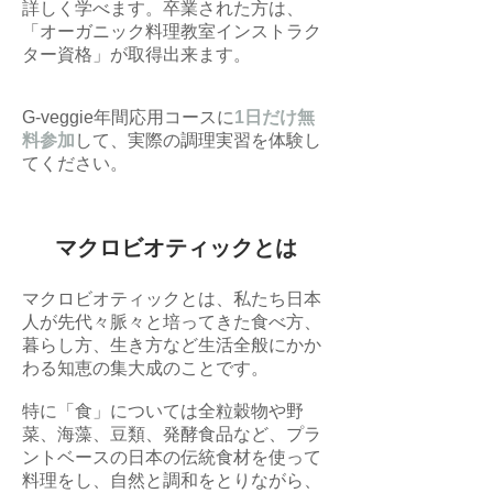
詳しく学べます。卒業された方は、
「オーガニック料理教室インストラク
ター資格」が取得出来ます。
G-veggie年間応用コースに
1日だけ無
料参加
して、実際の調理実習を体験し
てください。
マクロビオティックとは
マクロビオティックとは、私たち日本
人が先代々脈々と培ってきた食べ方、
暮らし方、生き方など生活全般にかか
わる知恵の集大成のことです。
特に「食」については全粒穀物や野
菜、海藻、豆類、発酵食品など、プラ
ントベースの日本の伝統食材を使って
料理をし、自然と調和をとりながら、