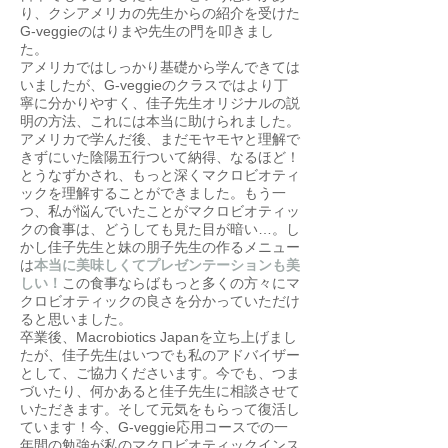
り、クシアメリカの先生からの紹介を受けた
G-veggieのはりまや先生の門を叩きまし
た。
アメリカではしっかり基礎から学んできては
いましたが、G-veggieのクラスではより丁
寧に分かりやすく、佳子先生オリジナルの説
明の方法、これには本当に助けられました。
アメリカで学んだ後、まだモヤモヤと理解で
きずにいた陰陽五行ついて納得、なるほど！
とうなずかされ、もっと深くマクロビオティ
ックを理解することができました。もう一
つ、私が悩んでいたことがマクロビオティッ
クの食事は、どうしても見た目が暗い…。し
かし佳子先生と妹の朋子先生の作るメニュー
は
本当に美味しくてプレゼンテーションも美
しい！
この食事ならばもっと多くの方々にマ
クロビオティックの良さを分かっていただけ
ると思いました。
卒業後、Macrobiotics Japanを立ち上げまし
たが、佳子先生はいつでも私のアドバイザー
として、ご協力くださいます。今でも、つま
づいたり、何かあると佳子先生に相談させて
いただきます。そして元気をもらって復活し
ています！今、G-veggie応用コースでの一
年間の勉強が私のマクロビオティックインス