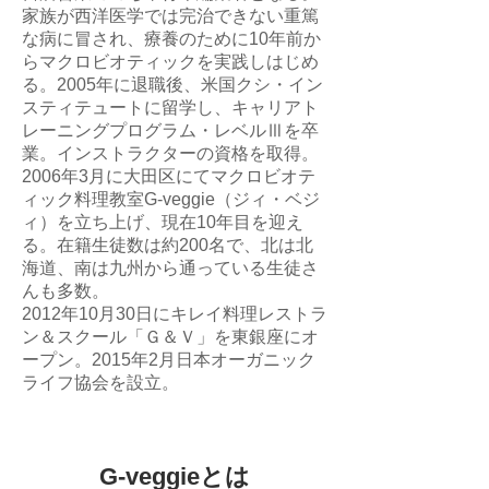
家族が西洋医学では完治できない重篤
な病に冒され、療養のために10年前か
らマクロビオティックを実践しはじめ
る。2005年に退職後、米国クシ・イン
スティテュートに留学し、キャリアト
レーニングプログラム・レベルⅢを卒
業。インストラクターの資格を取得。
2006年3月に大田区にてマクロビオテ
ィック料理教室G-veggie（ジィ・ベジ
ィ）を立ち上げ、現在10年目を迎え
る。在籍生徒数は約200名で、北は北
海道、南は九州から通っている生徒さ
んも多数。
2012年10月30日にキレイ料理レストラ
ン＆スクール「Ｇ＆Ｖ」を東銀座にオ
ープン。2015年2月日本オーガニック
ライフ協会を設立。
G-veggieとは