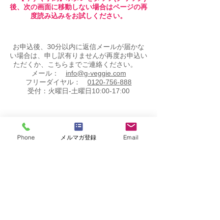
後、次の画面に移動しない場合はページの再
度読み込みをお試しください。
お申込後、30分以内に返信メールが届かな
い場合は、申し訳有りませんが再度お申込い
ただくか、こちらまでご連絡ください。
メール：
info@g-veggie.com
フリーダイヤル：
0120-756-888
受付：火曜日-土曜日10:00-17:00
​その他
料理教室
のオススメはこちら
Phone
メルマガ登録
Email
​オーガニック料理教室基礎コース
基礎コース 無料体験レッスン
はじめての簡単オーガニック料理教室
​G-veggieオススメ講座はこちら
オーガニック料理ソムリエ資格認定講座