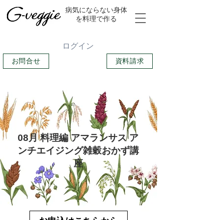
​病気にならない身体
を料理で作る
ログイン
お問合せ
資料請求
08月 料理編 アマランサス ア
ンチエイジング雑穀おかず講
座