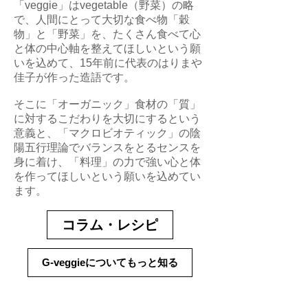
「veggie」はvegetable（野菜）の略
で、人間にとって大切な食べ物「穀
物」と「野菜」を、たくさん食べて心
と体の中心軸を整えてほしいという願
いを込めて、15年前に代表のはりまや
佳子が作った造語です。
そこに「オーガニック」食材の「質」
に対するこだわりを大切にするという
意義と、「マクロビオティック」の陰
陽五行理論でバランスをとるセンスを
身に着け、「料理」の力で強い心と体
を作ってほしいという願いを込めてい
ます。
コラム・レシピ
G-veggieについてもっと知る