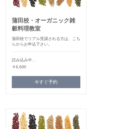
蒲田校・オーガニック雑
穀料理教室
蒲田校でリアル受講される方は、こち
らからお申込下さい。
読み込み中...
6,600
￥6,600
円
今すぐ予約