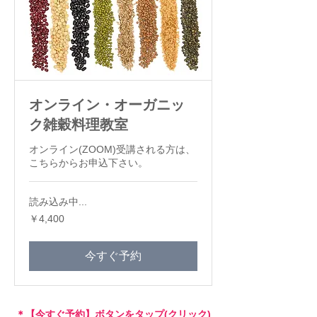
オンライン・オーガニッ
ク雑穀料理教室
オンライン(ZOOM)受講される方は、
こちらからお申込下さい。
読み込み中...
4,400
￥4,400
円
今すぐ予約
＊【今すぐ予約】ボタンをタップ(クリック)