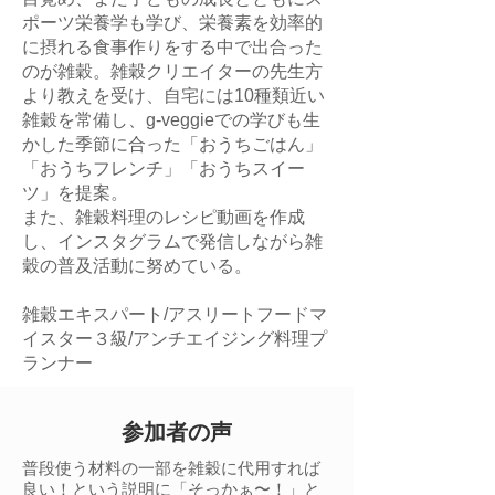
ポーツ栄養学も学び、栄養素を効率的
に摂れる食事作りをする中で出合った
のが雑穀。雑穀クリエイターの先生方
より教えを受け、自宅には10種類近い
雑穀を常備し、g-veggieでの学びも生
かした季節に合った「おうちごはん」
「おうちフレンチ」「おうちスイー
ツ」を提案。
また、雑穀料理のレシピ動画を作成
し、インスタグラムで発信しながら雑
穀の普及活動に努めている。
雑穀エキスパート/アスリートフードマ
イスター３級/アンチエイジング料理プ
ランナー
参加者の声
普段使う材料の一部を雑穀に代用すれば
良い！という説明に「そっかぁ〜！」と