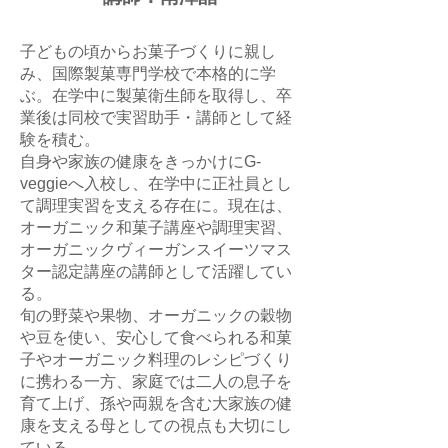
子どもの頃からお菓子づくりに親し
み、国際製菓専門学校で本格的に学
ぶ。在学中に製菓衛生師を取得し、卒
業後は同校で実習助手・講師として経
験を積む。
自身や家族の健康をきっかけにG-
veggieへ入校し、在学中に正社員とし
て調理実習を支える存在に。現在は、
オーガニック和菓子講座や調理実習、
オーガニックヴィーガンスイーツマス
ター認定講座の講師として活躍してい
る。
旬の野菜や果物、オーガニックの穀物
や豆を使い、安心して食べられる和菓
子やオーガニック料理のレシピづくり
に携わる一方、家庭では二人の息子を
育て上げ、孫や両親を含む大家族の健
康を支える母としての視点も大切にし
ている。