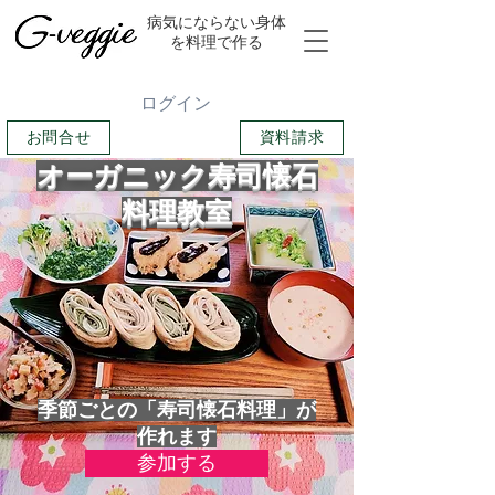
​病気にならない身体
を料理で作る
ログイン
お問合せ
資料請求
オーガニック寿司懐石
料理教室
季節ごとの「寿司懐石料理」が
作れます
参加する