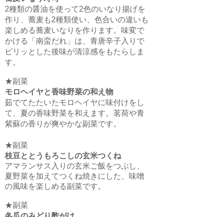
2種類の醤油を使って2色のいなり揚げを
作り、蕎麦も2種類使い、色合いの違いも
楽しめる蕎麦いなりを作ります。味変で
かける「南蛮だれ」は、青唐辛子入りで
ピリッとした後味が清涼感をもたらしま
す。
★副菜
モロヘイヤと香味野菜の和え物
茹でてたたいたモロヘイヤに味付けをし
て、夏の香味野菜を和えます。茗荷や青
紫蘇の香りが爽やかな副菜です。
★副菜
枝豆ととうもろこしの玄米つくね
アマランサス入りの玄米ご飯をつぶし、
夏野菜を加えてつくね焼きにした、味噌
の風味を楽しめる副菜です。
​★副菜
冬瓜のみどり酢がけ