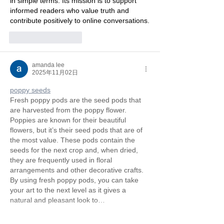
in simple terms. Its mission is to support 
informed readers who value truth and 
contribute positively to online conversations.
いいね！
返信
amanda lee
2025年11月02日
poppy seeds
Fresh poppy pods are the seed pods that 
are harvested from the poppy flower. 
Poppies are known for their beautiful 
flowers, but it’s their seed pods that are of 
the most value. These pods contain the 
seeds for the next crop and, when dried, 
they are frequently used in floral 
arrangements and other decorative crafts. 
By using fresh poppy pods, you can take 
your art to the next level as it gives a 
natural and pleasant look to…