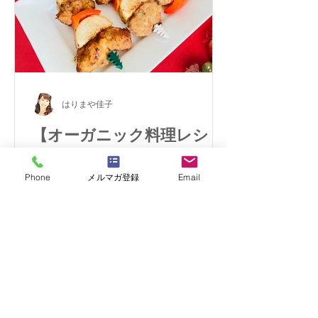
はりまや佳子
【オーガニック料理レシ
ピ】クリスマス・フライド
大豆ミート
Phone
メルマガ登録
Email
ベジタリアンやヴィーガン、マクロビ
オティックの実践者にも大人気の大豆
ミートのから揚げの作り方と、美味し
く作るコツをご紹介します。