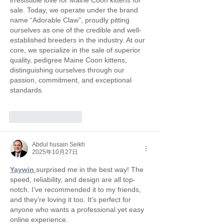
irresistible love for Maine Coon kittens for 
sale. Today, we operate under the brand 
name “Adorable Claw”, proudly pitting 
ourselves as one of the credible and well-
established breeders in the industry. At our 
core, we specialize in the sale of superior 
quality, pedigree Maine Coon kittens, 
distinguishing ourselves through our 
passion, commitment, and exceptional 
standards.
いいね！
返信
Abdul husain Seikh
2025年10月27日
Yaywin 
surprised me in the best way! The 
speed, reliability, and design are all top-
notch. I’ve recommended it to my friends, 
and they’re loving it too. It’s perfect for 
anyone who wants a professional yet easy 
online experience.