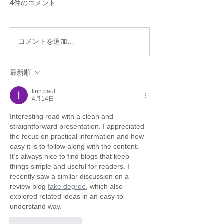
4件のコメント
飲む点滴・飲む美容液──
オーガニック・
コメントを追加…
米糀甘酒がもたらす6つの
ンスイーツ 疲
健康メリット
ーツのレッドゼ
最新順
linn paul
4月14日
Interesting read with a clean and 
straightforward presentation. I appreciated 
the focus on practical information and how 
easy it is to follow along with the content. 
It’s always nice to find blogs that keep 
things simple and useful for readers. I 
recently saw a similar discussion on a 
review blog 
fake degree
, which also 
explored related ideas in an easy-to-
understand way.
いいね！
返信