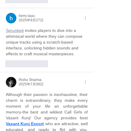
herry lauu
2025年9月27日
Sprunked
 invites players to dive into a 
whimsical world where they can compose 
unique tracks using a scratch-based 
interface, unlocking hidden sounds and 
effects to craft musical masterpieces. 
いいね！
返信
Rishu Sharma
2025年7月08日
Although their passion is inexhaustive, their 
charm is extraordinary; they make every 
moment of your life an unforgettable 
memory-the best and wildest Call Girls of 
Vasant Kunj! Our agency provides best 
Vasant Kunj Escort
 who are attractive, well 
educated, and ready to flirt with you. 