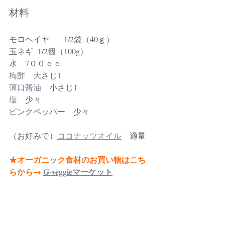
材料
モロヘイヤ      1/2袋（40ｇ）
玉ネギ  1/2個（100g）
水　7００ｃｃ　
梅酢
　大さじ1　
薄口醤油
　小さじ1　　
塩
　少々　
ピンクペッパー　少々
（お好みで）
ココナッツオイル
　適量
★オーガニック食材のお買い物はこち
らから→
G-veggieマーケット