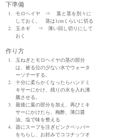
下準備
モロヘイヤ　⇒　 葉と茎を別々に
しておく。　茎は1cmくらいに切る
玉ネギ  　⇒　薄い回し切りにして
おく
作り方
玉ねぎとモロヘイヤの茎の部分
は、被る位の少ない水でウォータ
ーソテーする。
十分に柔らかくなったらハンドミ
キサーにかけ、残りの水を入れ沸
騰させる。
最後に葉の部分を加え、再びミキ
サーにかけたら、梅酢、薄口醤
油、塩で味を整える
器にスープを注ぎピンクペッパー
をちらし、お好みでココナッツオ