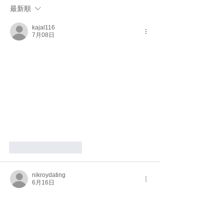
健康メリット
ーツのレッドゼ
最新順
kajal116
7月08日
いいね！
返信
nikroydating
6月16日