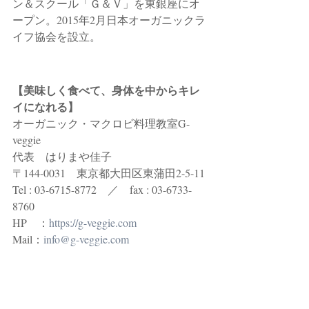
ン＆スクール「Ｇ＆Ｖ」を東銀座にオ
ープン。2015年2月日本オーガニックラ
イフ協会を設立。
【美味しく食べて、身体を中からキレ
イになれる】
オーガニック・マクロビ料理教室G-
veggie 
代表　はりまや佳子
〒144-0031　東京都大田区東蒲田2-5-11
Tel : 03-6715-8772　／　fax : 03-6733-
8760
HP　：
https://g-veggie.com
Mail：
info@g-veggie.com