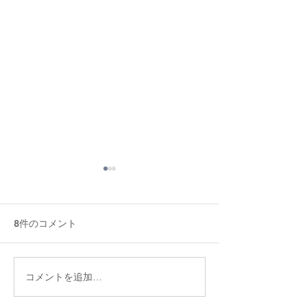
8件のコメント
飲む点滴・飲む美容液──
オーガニック・
コメントを追加…
米糀甘酒がもたらす6つの
ンスイーツ 疲