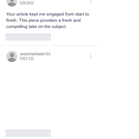
5月29日
Your article kept me engaged from start to 
finish. This piece provides a fresh and 
compelling take on the subject. 
gacha life
いいね！
返信
avanimehtadel.03
5月17日
いいね！
返信