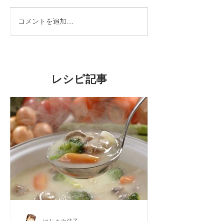
冷房病対策★6つのオーガ
天然酵母で作る
コメントを追加…
ニックお手当法
ーガニック天然
料理教室
レシピ記事