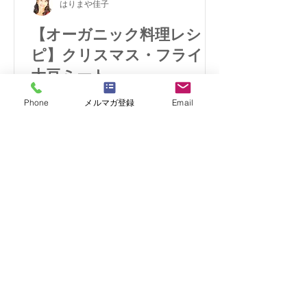
はりまや佳子
【オーガニック料理レシ
ピ】クリスマス・フライド
大豆ミート
ベジタリアンやヴィーガン、マクロビ
Phone
メルマガ登録
Email
オティックの実践者にも大人気の大豆
ミートのから揚げの作り方と、美味し
く作るコツをご紹介します。
​スイーツ