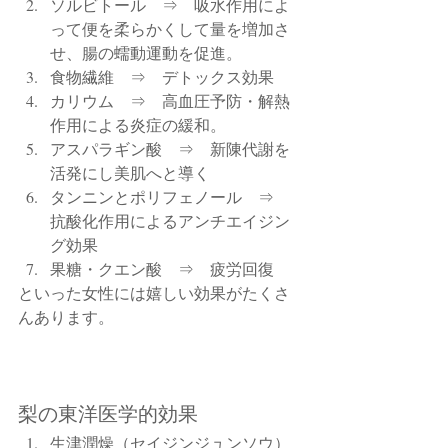
ソルビトール　⇒　吸水作用によ
って便を柔らかくして量を増加さ
せ、腸の蠕動運動を促進。
食物繊維　⇒　デトックス効果
カリウム　⇒　高血圧予防・解熱
作用による炎症の緩和。
アスパラギン酸　⇒　新陳代謝を
活発にし美肌へと導く
タンニンとポリフェノール　⇒　
抗酸化作用によるアンチエイジン
グ効果
果糖・クエン酸　⇒　疲労回復
といった女性には嬉しい効果がたくさ
んあります。
梨の東洋医学的効果
生津潤燥（セイジンジュンソウ）