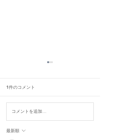
1件のコメント
冷房病対策★6つのオーガ
天然酵母で作る
コメントを追加…
ニックお手当法
ーガニック天然
料理教室
最新順