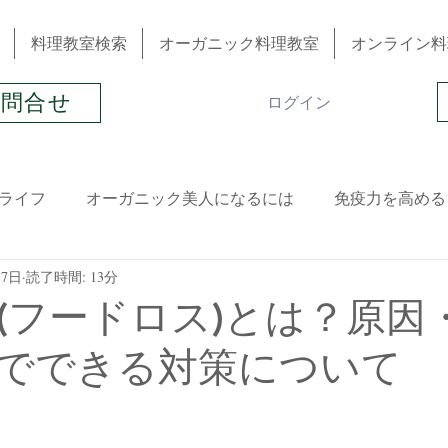
料理教室検索
オーガニック料理教室
オンライン料
お問合せ
ログイン
ライフ
オーガニック美人になるには
免疫力を高める
17日
読了時間: 13分
春
夏
晩夏
秋
冬
ハーブ＆アロマ
(フードロス)とは？原因
でできる対策について
冷え性
肌トラブル
生理不順
髪トラブル
起業
スイーツ
1DAYレッスン
おススメ書籍