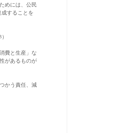
ためには、公民
達成することを
3）
消費と生産」な
性があるものが
つかう責任、減
）