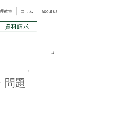
理教室
コラム
about us
資料請求
九星気学＆風水
・問題
肩こり
不妊
オーガニック24節気