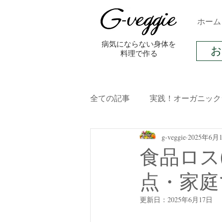
ホーム
​病気にならない身体を
料理で作る
全ての記事
実践！オーガニック
g-veggie
2025年6月
オーガニック料理レシピ
食品ロス
点・家庭
発酵食品
ライフスタイル
更新日：
2025年6月17日
ストレス
ダイエット