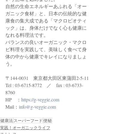
自然の生命エネルギーあふれる「オー
ガニック食材」と、日本の伝統的な健
康食の集大成である「マクロビオティ
ック」は、身体だけでなく心も健康に
なれる料理法です。　   
バランスの良いオーガニック・マクロ
ビ料理を実践して、美味しく食べて身
体の中から健康でキレイになりましょ
う。
〒144-0031　東京都大田区東蒲田2-5-11
Tel : 03-6715-8772　／　fax : 03-6733-
8760
HP　：
https://g-veggie.com
Mail：
info@g-veggie.com
健康法
スーパーフード
便秘
実践！オーガニックライフ