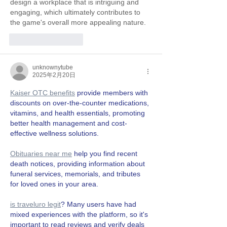
design a workplace that is intriguing and 
engaging, which ultimately contributes to 
the game's overall more appealing nature.
いいね！
返信
unknownytube
2025年2月20日
Kaiser OTC benefits
 provide members with 
discounts on over-the-counter medications, 
vitamins, and health essentials, promoting 
better health management and cost-
effective wellness solutions.
Obituaries near me
 help you find recent 
death notices, providing information about 
funeral services, memorials, and tributes 
for loved ones in your area.
is traveluro legit
? Many users have had 
mixed experiences with the platform, so it's 
important to read reviews and verify deals 