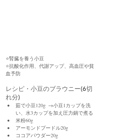
⭐腎臓を養う小豆
⭐抗酸化作用、代謝アップ、高血圧や貧
血予防
レシピ・小豆のブラウニー(6切
れ分)
茹で小豆120g  →小豆1カップを洗
い、水3カップを加え圧力鍋で煮る
米粉60g
アーモンドプードル20g
ココアパウダー20g