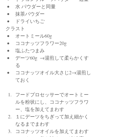
水 パウダーと同量
抹茶パウダー
ドライいちご
クラスト
オートミール60g
ココナッツフラワー20g
塩ふたつまみ
デーツ60g  →湯煎して柔らかくす
る
ココナッツオイル大さじ2→湯煎し
ておく
フードプロセッサーでオートミー
ルを粉状にし、ココナッツフラワ
ー、塩を加えてまわす
１にデーツをちぎって加え細かく
なるまでまわす
ココナッツオイルを加えてまわす