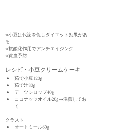
⭐小豆は代謝を促しダイエット効果があ
る
⭐抗酸化作用でアンチエイジング
⭐貧血予防
レシピ・小豆クリームケーキ
茹で小豆120g
茹で汁80g
デーツシロップ40g
ココナッツオイル20g→湯煎してお
く
クラスト
オートミール60g