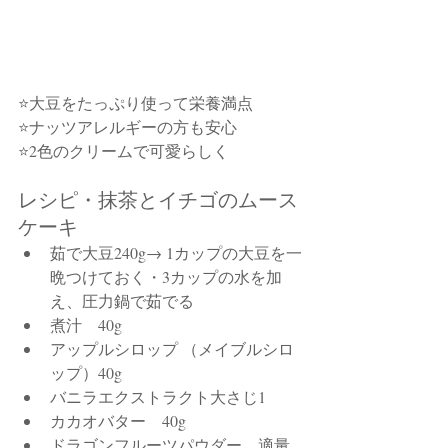
⭐大豆をたっぷり使って栄養満点
⭐ナッツアレルギーの方も安心
⭐2色のクリームで可愛らしく
レシピ・抹茶とイチゴのムース
ケーキ
茹で大豆240g→ 1カップの大豆を一
晩つけておく・3カップの水を加
え、圧力鍋で茹でる
煮汁　40g
アップルシロップ （メイブルシロ
ップ）40g
バニラエクストラクト大さじ1
カカオバター　40g
ドラゴンフルーツパウダー　適量