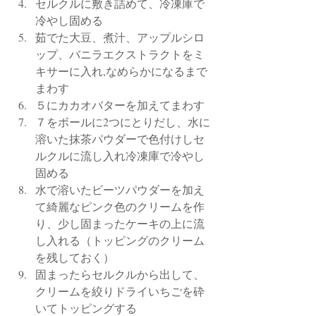
セルクルに敷き詰めて、冷凍庫で
冷やし固める
茹でた大豆、煮汁、アップルシロ
ップ、バニラエクストラクトをミ
キサーに入れ,なめらかになるまで
まわす
５にカカオバターを加えてまわす
７をボールに2つにとりだし、水に
溶いた抹茶パウダーで色付けしセ
ルクルに流し入れ冷凍庫で冷やし
固める
水で溶いたビーツパウダーを加え
て綺麗なピンク色のクリームを作
り、少し固まったケーキの上に流
し入れる（トッピングのクリーム
を残しておく）
固まったらセルクルから出して、
クリームを絞りドライいちごを砕
いてトッピングする