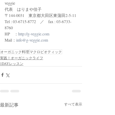
veggie 
代表　はりまや佳子
〒144-0031　東京都大田区東蒲田2-5-11
Tel : 03-6715-8772　／　fax : 03-6733-
8760
HP　：
http://g-veggie.com
Mail：
info@g-veggie.com
オーガニック料理
マクロビオティック
実践！オーガニックライフ
1DAYレッスン
最新記事
すべて表示