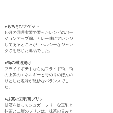
●もちきびナゲット
10月の調理実習で習ったレシピのバー
ジョンアップ編。カレー味にアレンジ
してあるところが、ヘルシーなジャン
クさを感じた逸品でした。
●筍の磯辺揚げ
フライドポテトならぬフライド筍。筍
の上昇のエネルギーと青のりのほんの
りとした塩味が絶妙なバランスでし
た。
●抹茶の豆乳葛プリン
甘酒を使ってシュガーフリーな豆乳と
抹茶と二層のプリンは、抹茶の苦みと