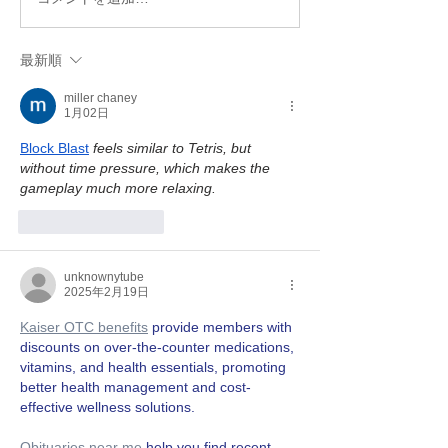
冷房病対策★6つのオーガ
天然酵母で作る
ニックお手当法
ーガニック天然
料理教室
最新順
miller chaney
1月02日
Block Blast
 feels similar to Tetris, but 
without time pressure, which makes the 
gameplay much more relaxing.
いいね！
返信
unknownytube
2025年2月19日
Kaiser OTC benefits
 provide members with 
discounts on over-the-counter medications, 
vitamins, and health essentials, promoting 
better health management and cost-
effective wellness solutions.
Obituaries near me
 help you find recent 