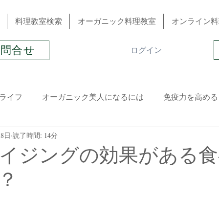
料理教室検索
オーガニック料理教室
オンライン料
お問合せ
ログイン
ライフ
オーガニック美人になるには
免疫力を高める
28日
読了時間: 14分
春
夏
晩夏
秋
冬
ハーブ＆アロマ
イジングの効果がある食
？
冷え性
肌トラブル
生理不順
髪トラブル
起業
スイーツ
1DAYレッスン
おススメ書籍