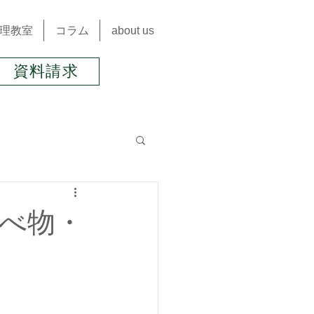
理教室
コラム
about us
資料請求
九星気学＆風水
べ物・
肩こり
不妊
オーガニック24節気