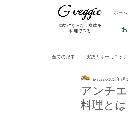
ホーム
​病気にならない身体を
料理で作る
全ての記事
実践！オーガニック
g-veggie
2025年8月
オーガニック料理レシピ
アンチエ
料理とは
発酵食品
ライフスタイル
ストレス
ダイエット