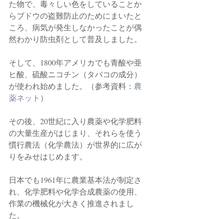
た物で、毒々しい色をしていることか
らブドウの盗難防止のためにまいたと
ころ、病気が発生しなかったことが偶
然わかり防虫剤として普及しました。
そして、1800年アメリカでも青酸や亜
ヒ酸、硫酸ニコチン（タバコの成分）
が使われ始めました。（参考資料：
農
薬ネット
）
その後、20世紀に入り農薬や化学肥料
の大量生産がはじまり、それらを使う
慣行農法（化学農法）が世界的に広が
りをみせはじめます。　
日本でも1961年に農業基本法が制定さ
れ、化学肥料や化学合成農薬の使用、
作業の機械化が大きく推進されまし
た。　