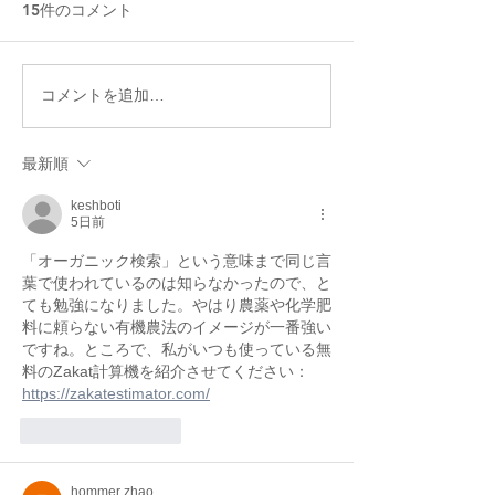
15件のコメント
冷房病対策★6つのオーガ
天然酵母で作る
コメントを追加…
ニックお手当法
ーガニック天然
料理教室
最新順
keshboti
5日前
「オーガニック検索」という意味まで同じ言
葉で使われているのは知らなかったので、と
ても勉強になりました。やはり農薬や化学肥
料に頼らない有機農法のイメージが一番強い
ですね。ところで、私がいつも使っている無
料のZakat計算機を紹介させてください： 
https://zakatestimator.com/
いいね！
返信
hommer zhao