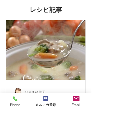
レシピ記事
はりまや佳子
グルテンフリーホワイトシ
Phone
メルマガ登録
Email
チュー 米粉を使えばカン
タンにできる！