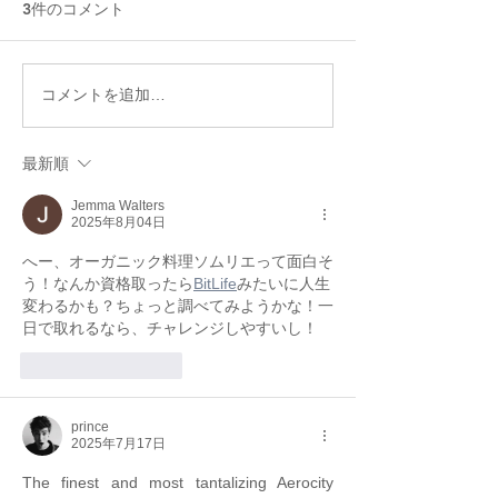
3件のコメント
冷房病対策★6つのオーガ
天然酵母で作る
コメントを追加…
ニックお手当法
ーガニック天然
料理教室
最新順
Jemma Walters
2025年8月04日
へー、オーガニック料理ソムリエって面白そ
う！なんか資格取ったら
BitLife
みたいに人生
変わるかも？ちょっと調べてみようかな！一
日で取れるなら、チャレンジしやすいし！
いいね！
返信
prince
2025年7月17日
The finest and most tantalizing Aerocity 