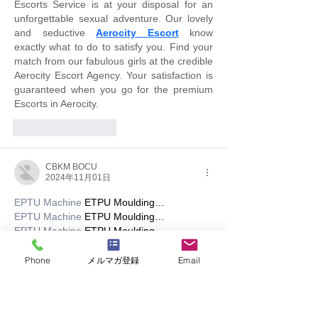
Escorts Service is at your disposal for an 
unforgettable sexual adventure. Our lovely 
and seductive 
Aerocity Escort
 know 
exactly what to do to satisfy you. Find your 
match from our fabulous girls at the credible 
Aerocity Escort Agency. Your satisfaction is 
guaranteed when you go for the premium 
Escorts in Aerocity.
いいね！
返信
CBKM BOCU
2024年11月01日
EPTU Machine
 ETPU Moulding…
EPTU Machine
 ETPU Moulding…
EPTU Machine
 ETPU Moulding…
EPTU Machine
 ETPU Moulding…
EPTU Machine
 ETPU Moulding…
Phone
メルマガ登録
Email
EPS Machine
 EPS Block…
EPS Machine
 EPS Block…
EPS Machine
 EPS Block…
AEON MINING
 AEON MINING