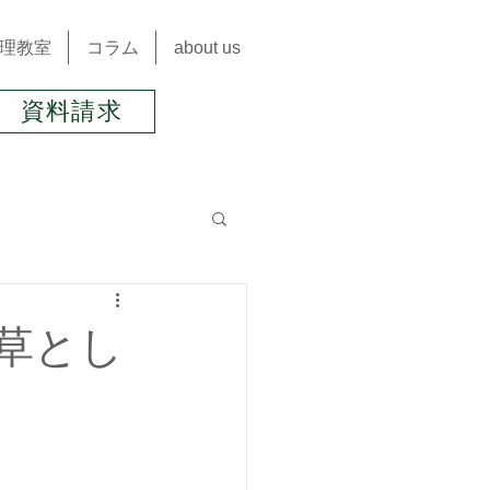
理教室
コラム
about us
資料請求
九星気学＆風水
草とし
肩こり
不妊
オーガニック24節気