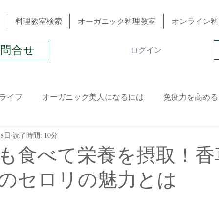
料理教室検索
オーガニック料理教室
オンライン料
お問合せ
ログイン
ライフ
オーガニック美人になるには
免疫力を高める
28日
読了時間: 10分
春
夏
晩夏
秋
冬
ハーブ＆アロマ
も食べて栄養を摂取！香
のセロリの魅力とは
冷え性
肌トラブル
生理不順
髪トラブル
起業
スイーツ
1DAYレッスン
おススメ書籍