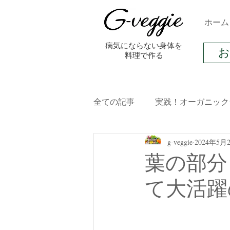
ホーム
​病気にならない身体を
料理で作る
全ての記事
実践！オーガニック
g-veggie
2024年5月
オーガニック料理レシピ
葉の部分
て大活躍
発酵食品
ライフスタイル
ストレス
ダイエット