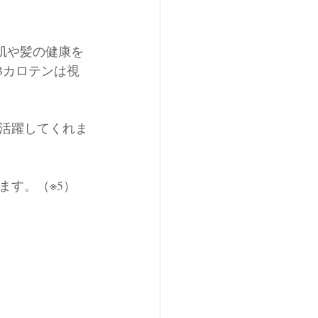
肌や髪の健康を
βカロテンは視
活躍してくれま
ます。（※5）