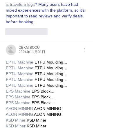
is traveluro legit
? Many users have had 
mixed experiences with the platform, so it's 
important to read reviews and verify deals 
before booking.
いいね！
返信
CBKM BOCU
2024年11月01日
EPTU Machine
 ETPU Moulding…
EPTU Machine
 ETPU Moulding…
EPTU Machine
 ETPU Moulding…
EPTU Machine
 ETPU Moulding…
EPTU Machine
 ETPU Moulding…
EPS Machine
 EPS Block…
EPS Machine
 EPS Block…
EPS Machine
 EPS Block…
AEON MINING
 AEON MINING
AEON MINING
 AEON MINING
KSD Miner
 KSD Miner
KSD Miner
 KSD Miner