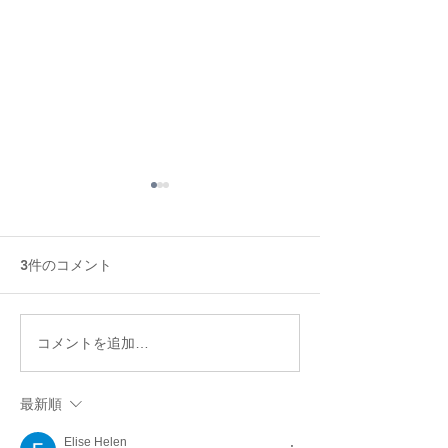
3件のコメント
冷房病対策★6つのオーガ
天然酵母で作る
コメントを追加…
ニックお手当法
ーガニック天然
料理教室
最新順
Elise Helen