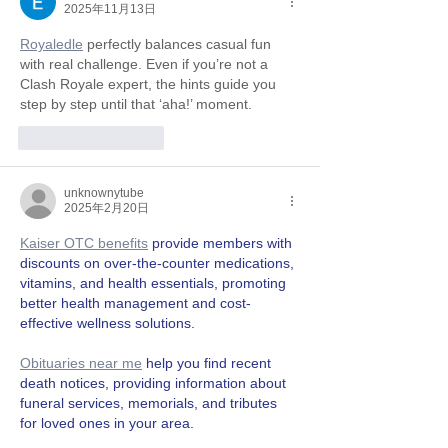
2025年11月13日
Royaledle
 perfectly balances casual fun 
with real challenge. Even if you’re not a 
Clash Royale expert, the hints guide you 
step by step until that ‘aha!’ moment.
いいね！
返信
unknownytube
2025年2月20日
Kaiser OTC benefits
 provide members with 
discounts on over-the-counter medications, 
vitamins, and health essentials, promoting 
better health management and cost-
effective wellness solutions.
Obituaries near me
 help you find recent 
death notices, providing information about 
funeral services, memorials, and tributes 
for loved ones in your area.