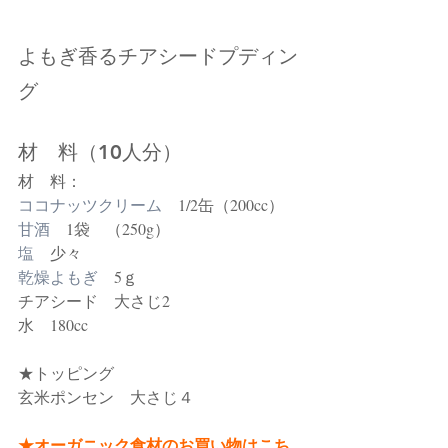
よもぎ香るチアシードプディン
グ
材　料（10人分）
材　料：
ココナッツクリーム
　1/2缶（200cc）
甘酒
　1袋　（250g）　
塩
　少々
乾燥よもぎ　
5ｇ
チアシード　大さじ2
水　180cc　
★トッピング　
玄米ポンセン　大さじ４　
★オーガニック食材のお買い物はこち