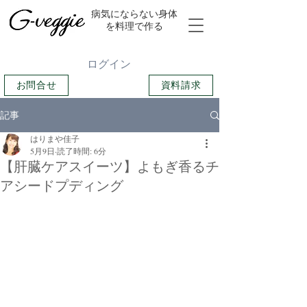
​病気にならない身体
を料理で作る
ログイン
お問合せ
資料請求
記事
はりまや佳子
5月9日
読了時間: 6分
【肝臓ケアスイーツ】よもぎ香るチ
アシードプディング