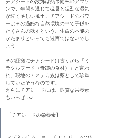
チアシードの故郷は熱帯雨林のアマゾ
ンで、年間を通じて猛暑と猛烈な湿気
が続く厳しい風土。チアシードのパワ
ーはその過酷な自然環境の中で子孫を
たくさんの残すという、生命の本能の
かたまりといっても過言ではないでし
ょう。
その証拠にチアシードは古くから「ミ
ラクルフード（奇跡の食材）」と言わ
れ、現地のアステカ族は薬として珍重
していたそうなのです。
さらにチアシードには、良質な栄養素
もいっぱい♪
【チアシードの栄養素】
マグネシウム　⇒　ブロッコリーの5倍